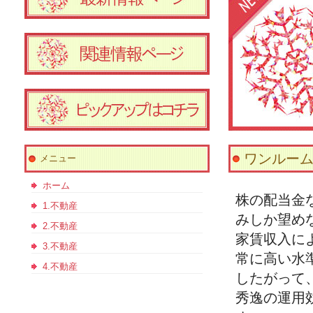
ワンルー
メニュー
ホーム
株の配当金
1.不動産
みしか望め
2.不動産
家賃収入に
3.不動産
常に高い水
4.不動産
したがって
秀逸の運用